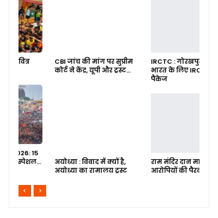
CBI जांच की मांग पर सुप्रीम
IRCTC : गोरखपुर से दक्षिण
प्
कोर्ट ने केंद्र, यूपी और ट्रस्ट…
भारत के लिए IRCTC के टूर
धर
पैकेज
5
स्
ल…
अयोध्या : विवाद में क्यों है,
राम मंदिर दान मामला:
ऑ
अयोध्या का रामालय ट्रस्ट
आरोपियों की पैरवी से इनकार
म