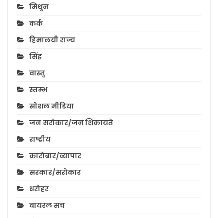
मिथुन
कर्क
हिमालयी राज्य
सिंह
वास्तु
स्तम्भ
सोशल मीडिया
जन सरोकार/जन शिकायते
राष्ट्रीय
कारोबार/व्यापार
सरकार/सरोकार
धरोहर
वायरल सच