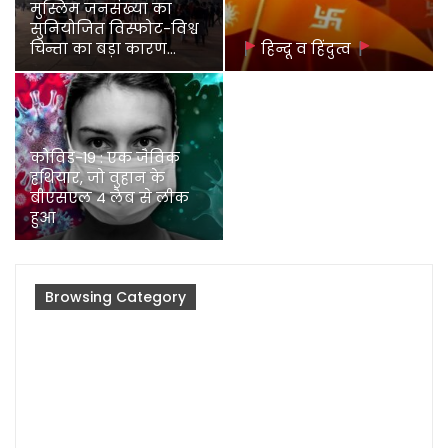
मुस्लिम जनसंख्या का
सुनियोजित विस्फोट-विश्व
चिन्ता का बड़ा कारण…
हिन्दू व हिंदुत्व
कोविड-19 : एक जैविक
हथियार, जो वुहान के
बीएसएल 4 लैब से लीक
हुआ
Browsing Category