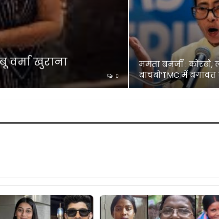
ू वर्मा खुराना
ममता बनर्जी : कोरबो, 
बाचबो’TMC में बगावत 
0