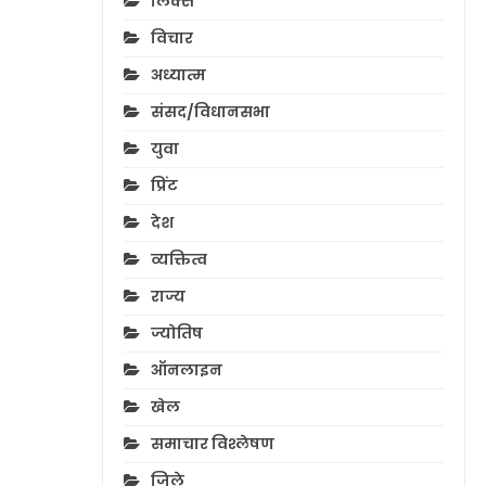
लिंक्स
विचार
अध्यात्म
संसद/विधानसभा
युवा
प्रिंट
देश
व्यक्तित्व
राज्य
ज्योतिष
ऑनलाइन
खेल
समाचार विश्लेषण
जिले