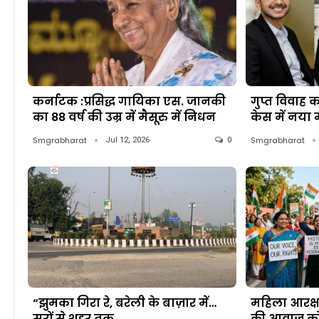
कर्नाटक :प्रसिद्ध गायिका एस. जानकी
गुप्त विवाह 
का 88 वर्ष की उम्र में मैसूरु में निधन
केस में नया 
Smgrabharat
Smgrabharat
Jul 12, 2026
0
“झुमका गिरा रे, बरेली के बाज़ार में…
महिला आरक्
सुरों से शहर तक
की आवाज़ को 