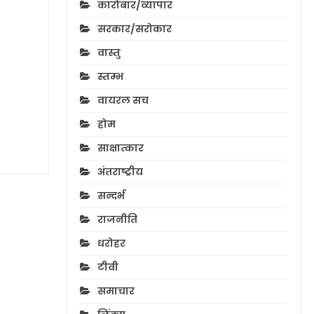
कारोबार/व्यापार
सरकार/सरोकार
वास्तु
स्तम्भ
वायरल सच
होम
साक्षात्कार
अंतराष्ट्रीय
सन्दर्भ
राजनीति
धरोहर
टीवी
समाचार