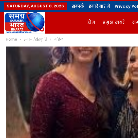
SATURDAY, AUGUST 8, 2026
सम्पर्क
हमारे बारे में
Privacy Pol
होम
प्रमुख खबरें
सम
Home
समाज/संस्कृति
महिला
ज्योतिषी
योगविद्या मै