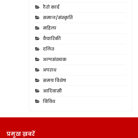
टैरो कार्ड
समाज/संस्कृति
महिला
वैचारिकी
दलित
अल्पसंख्यक
अपराध
समग्र विशेष
आदिवासी
विविध
प्रमुख ख़बरें