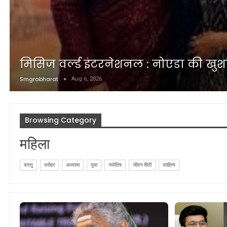
मिसिज वर्ल्ड इंटरनेशनल : नोएडा की खुशब
Smgrabharat
Aug 6, 2026
Browsing Category
महिला
वास्तु
धरोहर
अध्यात्म
युवा
ज्योतिष
जीवन शैली
साहित्य