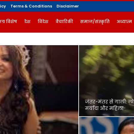
icy
Terms & Conditions
Disclaimer
ग्र विशेष
देश
विदेश
वैचारिकी
समाज/संस्कृति
अध्यात्म
गज़ीन
जंतर-मंतर से गाली: लो
मर्यादा और महिला