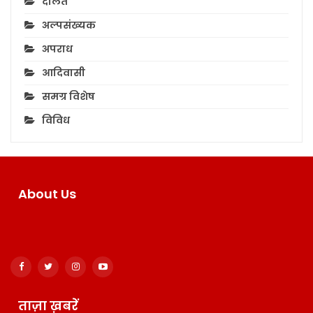
दलित
अल्पसंख्यक
अपराध
आदिवासी
समग्र विशेष
विविध
About Us
ताज़ा ख़बरें