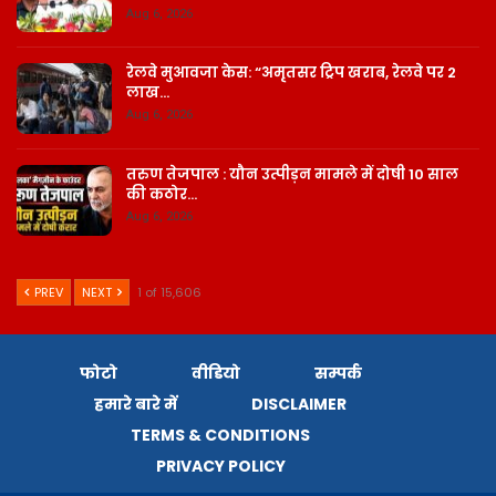
Aug 6, 2026
रेलवे मुआवजा केस: “अमृतसर ट्रिप खराब, रेलवे पर 2
लाख…
Aug 6, 2026
तरुण तेजपाल : यौन उत्पीड़न मामले में दोषी 10 साल
की कठोर…
Aug 6, 2026
PREV
NEXT
1 of 15,606
फोटो
वीडियो
सम्पर्क
हमारे बारे में
DISCLAIMER
TERMS & CONDITIONS
PRIVACY POLICY