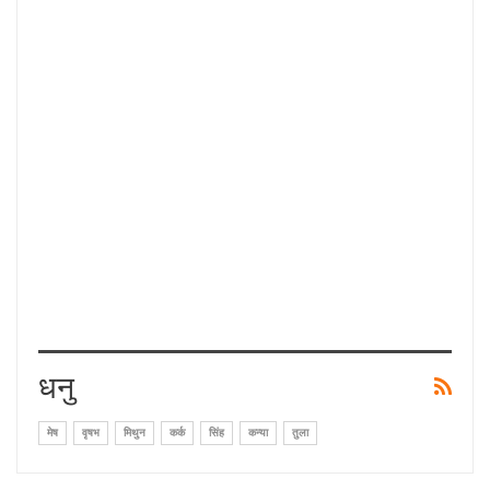
धनु
मेष
वृषभ
मिथुन
कर्क
सिंह
कन्या
तुला