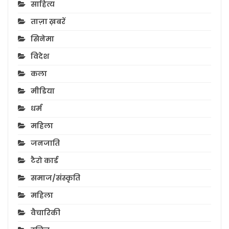
साहित्य
ताज़ा ख़बरें
सिनेमा
विदेश
कला
मीडिया
धर्म
महिला
जनजाति
टैरो कार्ड
समाज/संस्कृति
महिला
वैचारिकी