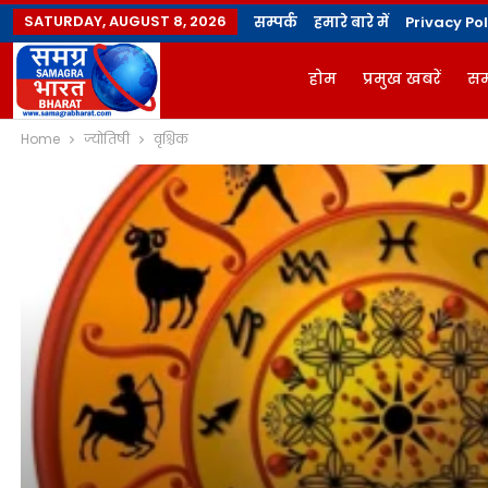
SATURDAY, AUGUST 8, 2026
सम्पर्क
हमारे बारे में
Privacy Pol
होम
प्रमुख खबरें
सम
Home
ज्योतिषी
वृश्चिक
ज्योतिषी
योगविद्या मै