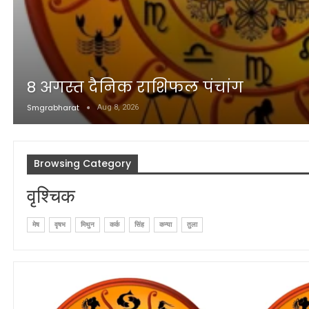
8 अगस्त दैनिक राशिफल पंचांग
Smgrabharat
Aug 8, 2026
Browsing Category
वृश्चिक
मेष
वृषभ
मिथुन
कर्क
सिंह
कन्या
तुला