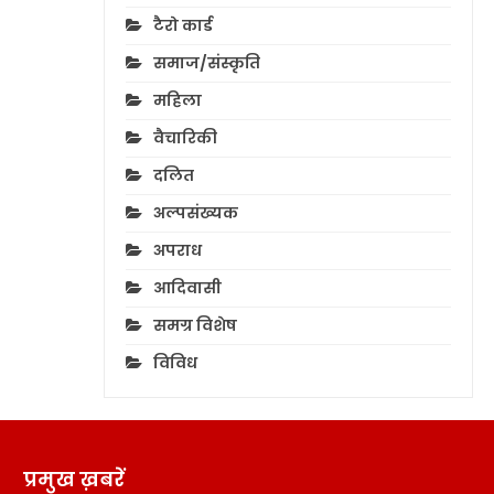
टैरो कार्ड
समाज/संस्कृति
महिला
वैचारिकी
दलित
अल्पसंख्यक
अपराध
आदिवासी
समग्र विशेष
विविध
प्रमुख ख़बरें