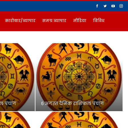
कारोबार/व्यापार
समग्र व्यापार
मीडिया
विविध
 पंचांग
6 अगस्त दैनिक राशिफल पंचांग