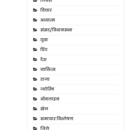
लिंक्स
विचार
अध्यात्म
संसद/विधानसभा
युवा
प्रिंट
देश
व्यक्तित्व
राज्य
ज्योतिष
ऑनलाइन
खेल
समाचार विश्लेषण
जिले