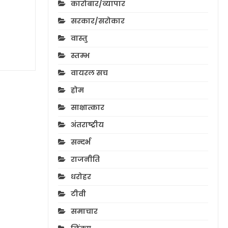
कारोबार/व्यापार
सरकार/सरोकार
वास्तु
स्तम्भ
वायरल सच
होम
साक्षात्कार
अंतराष्ट्रीय
सन्दर्भ
राजनीति
धरोहर
टीवी
समाचार