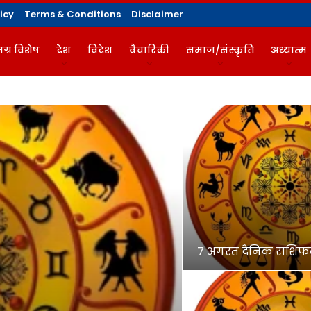
icy
Terms & Conditions
Disclaimer
ग्र विशेष
देश
विदेश
वैचारिकी
समाज/संस्कृति
अध्यात्म
गज़ीन
7 अगस्त दैनिक राशिफल