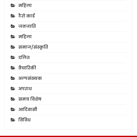
महिला
टैरो कार्ड
जनजाति
महिला
समाज/संस्कृति
दलित
वैचारिकी
अल्पसंख्यक
अपराध
समग्र विशेष
आदिवासी
विविध