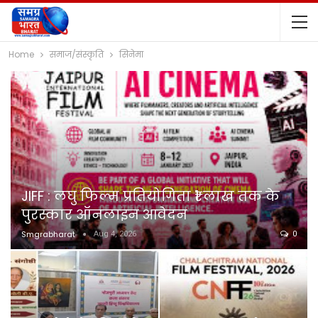
Home
समाज/संस्कृति
सिनेमा
JIFF : लघु फिल्म प्रतियोगिता ₹1 लाख तक के
पुरस्कार ऑनलाइन आवेदन
Smgrabharat
Aug 4, 2026
0