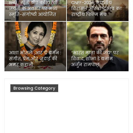
BHU : मोती बीए की 107वीं
CNFF-2026: भारतीय
जयंती के अवसर पर भव्य
विरासत और राष्ट्रभाव का
स्मृति-संगोष्ठी आयोजित
राष्ट्रीय फिल्म मंच
आशा भोंसले ,आर डी बर्मन :
“भारत माता की जय” पर
संगीत, प्रेम और जुदाई की
विवाद, शोभा डे बनाम
अमर कहानी
अर्जुन रामपाल
Browsing Category