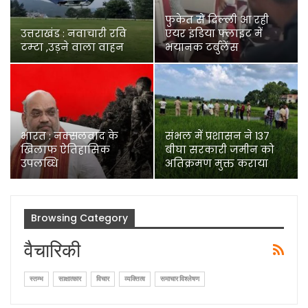
फुकेत से दिल्ली आ रही
उत्तराखंड : नवाचारी रवि
एयर इंडिया फ्लाइट में
टम्टा ,उड़ने वाला वाहन
भयानक टर्बुलेंस
भारत : नक्सलवाद के
संभल में प्रशासन ने 137
खिलाफ ऐतिहासिक
बीघा सरकारी जमीन को
उपलब्धि
अतिक्रमण मुक्त कराया
Browsing Category
वैचारिकी
स्तम्भ
साक्षात्कार
विचार
व्यक्तित्व
समाचार विश्लेषण