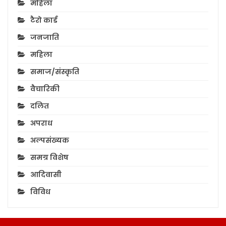
महिला
टैरो कार्ड
जनजाति
महिला
समाज/संस्कृति
वैचारिकी
दलित
अपराध
अल्पसंख्यक
समग्र विशेष
आदिवासी
विविध