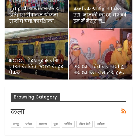
गुवाहाटी :अखिल भारतीय
कर्नाटक :प्रसिद्ध गायिका
इतिहास संकलन योजना
एस. जानकी का 88 वर्ष की
राष्ट्रीय चर्चा,कार्यशाला…
उम्र में मैसूरु में…
IRCTC : गोरखपुर से दक्षिण
भारत के लिए IRCTC के टूर
अयोध्या : विवाद में क्यों है,
पैकेज
अयोध्या का रामालय ट्रस्ट
Browsing Category
कला
वास्तु
धरोहर
अध्यात्म
युवा
ज्योतिष
जीवन शैली
साहित्य