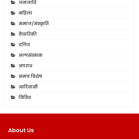
जनजाति
महिला
समाज/संस्कृति
वैचारिकी
दलित
अल्पसंख्यक
अपराध
समग्र विशेष
आदिवासी
विविध
About Us