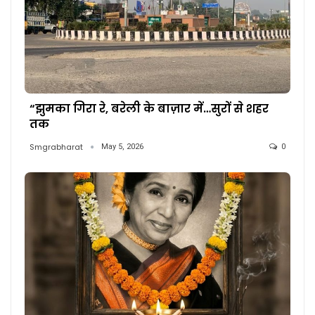
“झुमका गिरा रे, बरेली के बाज़ार में…सुरों से शहर
तक
Smgrabharat
May 5, 2026
0