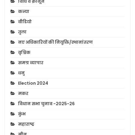
विधि व क़ानून
कन्या
वीडियो
तुला
नए अधिकारियों की नियुक्ति/स्थानांतरण
वृश्चिक
समग्र व्यापार
धनु
Election 2024
मकर
विधान सभा चुनाव -2025-26
कुंभ
महाराष्ट्र
मीन