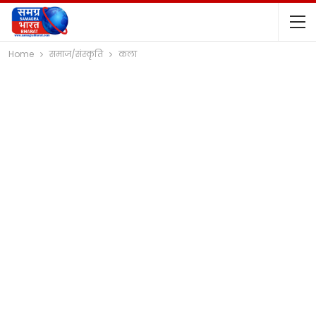
Home
समाज/संस्कृति
कला