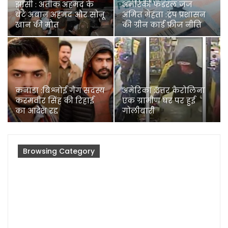
झांसी : अतीक अहमद के
अमेरिकी फेडरल जज
बेटे अबान अहमद और सोनू
अमित मेहता :ट्रंप प्रशासन
खान की मौत
की ग्रीन कार्ड फ्रीज नीति
कनाडा :बिश्नोई गैंग सदस्य
अमेरिका :उत्तर कैरोलिना
करमवीर सिंह की रिहाई
एक ग्रामीण घर पर हुई
का आदेश रद्द
गोलीबारी
Browsing Category