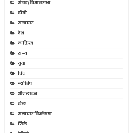
संसद/विधानसभा
टीवी
समाचार
देश
व्यक्तित्व
राज्य
युवा
प्रिंट
ज्योतिष
ऑनलाइन
खेल
समाचार विश्लेषण
जिले