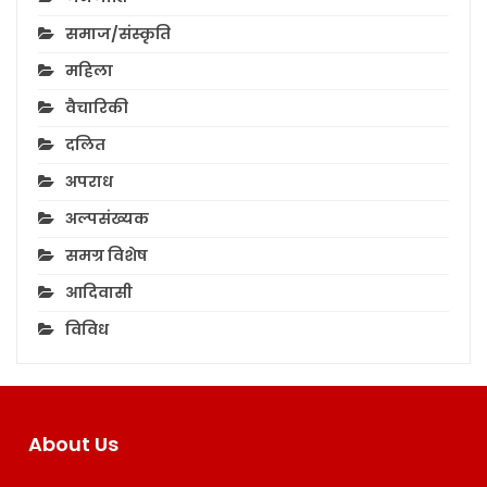
समाज/संस्कृति
महिला
वैचारिकी
दलित
अपराध
अल्पसंख्यक
समग्र विशेष
आदिवासी
विविध
About Us