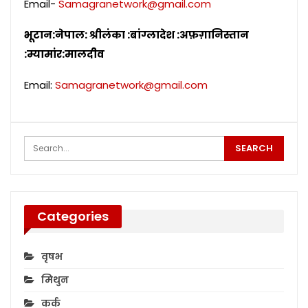
Email-
Samagranetwork@gmail.com
भूटान:नेपाल: श्रीलंका :बांग्लादेश :अफ़ग़ानिस्तान
:म्यामांर:मालदीव
Email:
Samagranetwork@gmail.com
Categories
वृषभ
मिथुन
कर्क