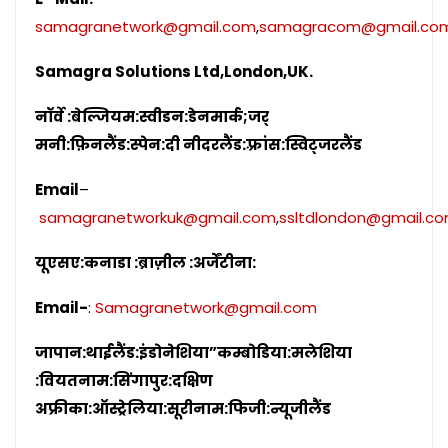
samagranetwork@gmail.com
,
samagracom@gmail.co
Samagra Solutions Ltd,London,UK.
नॉर्वे :बेल्जियम:स्वीडन:डेनमार्क;जर्
मनी:फ़िनलैंड:स्पेन:दी नीदरलैंड:फ़्रांस:स्विट्जरलैंड
Email
–
samagranetworkuk@gmail.com
,
ssltdlondon@gmail.c
यूएसए:कनाडा :ब्राज़ील :अर्जेंटीना:
Email-
:
Samagranetwork@gmail.com
जापान:थाईलैंड:इंडोनेशिया”कम्बो
डिया:मलेशिया
:वियतनाम:सिंगापुर:दक्षिण
अफ्रीका:ऑस्ट्रेलिया:सूरीनाम:फि
जी:न्यूजीलैंड