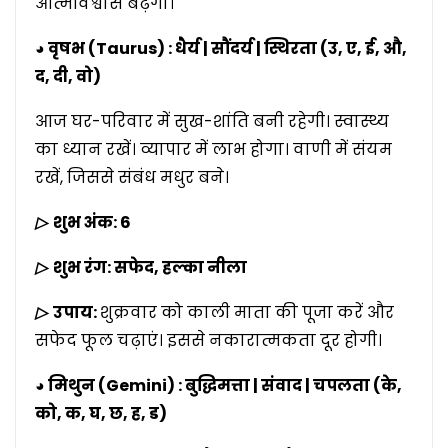
आत्मविश्वास बढ़ेगा।
◕ वृषभ (Taurus) : धैर्य | सौंदर्य | स्थिरता (उ, ए, ई, औ,
द, दी, वो)
आज घर-परिवार में सुख-शांति बनी रहेगी। स्वास्थ्य
का ध्यान रखें। व्यापार में लाभ होगा। वाणी में संयम
रखें, जिससे संबंध मधुर बने।
▷
शुभ अंक: 6
▷
शुभ रंग: सफेद, हल्का नीला
▷
उपाय:
शुक्रवार को काली माता की पूजा करें और
सफेद फूल चढ़ाएं। इससे नकारात्मकता दूर होगी।
◕ मिथुन (Gemini) : बुद्धिमत्ता | संवाद | चपलता (के,
को, क, घ, छ, ह, ड)