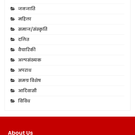
जनजाति
महिला
समाज/संस्कृति
दलित
वैचारिकी
अल्पसंख्यक
अपराध
समग्र विशेष
आदिवासी
विविध
About Us