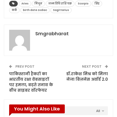
Aries
मिथुन
जन्म तिथि राशि चक्र
Scorpio
सिंह
कर्क
birth date zodiac
Sagittarius
Smgrabharat
PREV POST
NEXT POST
पाकिस्तानी हैकरों का
डॉ.राकेश मिश्र को मिला
भारतीय रक्षा वेबसाइटों
नेजा बिज़नेस अवॉर्ड 2.0
पर हमला, बढ़ते तनाव के
बीच साइबर वॉरफेयर
You Might Also Like
All