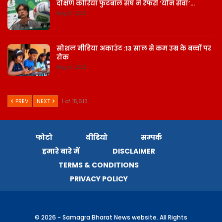
दक्षिण कोरिया फुटबॉल संघ ने रेफरी ‘यौन सेवा’…
Aug 8, 2026
सोशल मीडिया अकाउंट :13 साल से कम उम्र के बच्चों पर
रोक
Aug 8, 2026
PREV
NEXT
1 of 15,613
फोटो
वीडियो
सम्पर्क
हमारे बारे में
DISCLAIMER
TERMS & CONDITIONS
PRIVACY POLICY
© 2026 - Samagra Bharat News website. All Rights