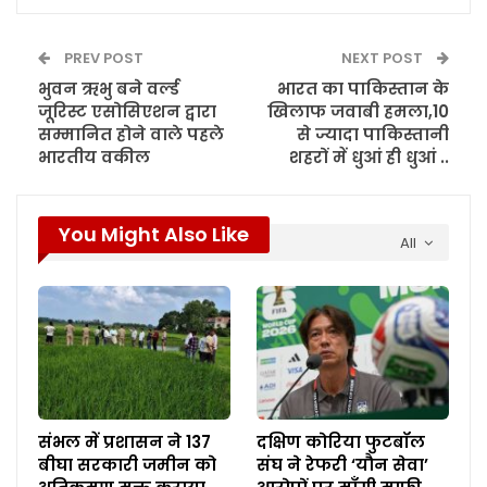
PREV POST
NEXT POST
भुवन ऋभु बने वर्ल्ड
भारत का पाकिस्तान के
जूरिस्ट एसोसिएशन द्वारा
खिलाफ जवाबी हमला,10
सम्मानित होने वाले पहले
से ज्यादा पाकिस्तानी
भारतीय वकील
शहरों में धुआं ही धुआं ..
You Might Also Like
All
संभल में प्रशासन ने 137
दक्षिण कोरिया फुटबॉल
बीघा सरकारी जमीन को
संघ ने रेफरी ‘यौन सेवा’