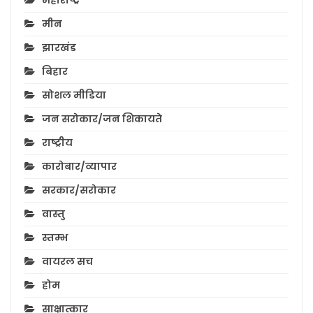
महाराष्ट्र
मीन
झारखंड
बिहार
सोशल मीडिया
जन सरोकार/जन शिकायते
राष्ट्रीय
कारोबार/व्यापार
सरकार/सरोकार
वास्तु
स्तम्भ
वायरल सच
होम
साक्षात्कार