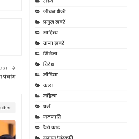
रेडियो
जीवन शैली
प्रमुख खबरें
साहित्य
ताज़ा ख़बरें
सिनेमा
विदेश
POST
मीडिया
 पंचांग
कला
महिला
धर्म
uthor
जनजाति
टैरो कार्ड
समाज/संस्कृति