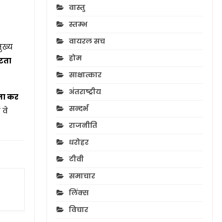
वास्तु
स्तम्भ
वायरल सच
ुख्य
होम
टता
साक्षात्कार
अंतराष्ट्रीय
मना कर
सन्दर्भ
 वे
राजनीति
धरोहर
टीवी
समाचार
लिंक्स
विचार