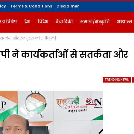
icy
Terms & Conditions
Disclaimer
ग्र विशेष
देश
विदेश
वैचारिकी
समाज/संस्कृति
अध्यात्म
से सतर्कता और एकजुटता की अपील की
गज़ीन
 ने कार्यकर्ताओं से सतर्कता और
TRENDING NEWS