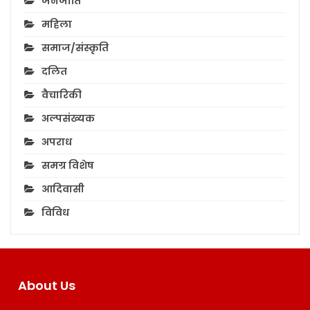
जनजाति
महिला
समाज/संस्कृति
दलित
वैचारिकी
अल्पसंख्यक
अपराध
समग्र विशेष
आदिवासी
विविध
About Us