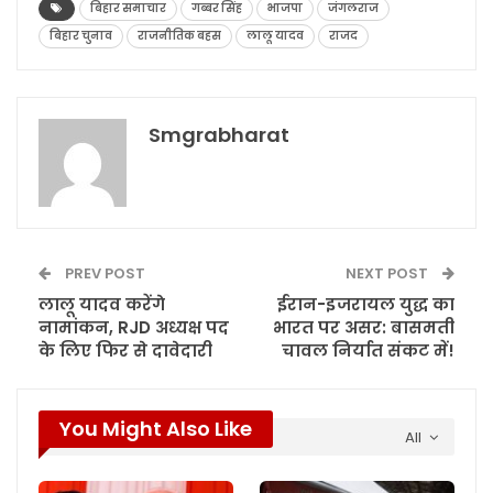
बिहार समाचार
गब्बर सिंह
भाजपा
जंगलराज
बिहार चुनाव
राजनीतिक बहस
लालू यादव
राजद
Smgrabharat
PREV POST
NEXT POST
लालू यादव करेंगे
ईरान-इजरायल युद्ध का
नामांकन, RJD अध्यक्ष पद
भारत पर असर: बासमती
के लिए फिर से दावेदारी
चावल निर्यात संकट में!
You Might Also Like
All