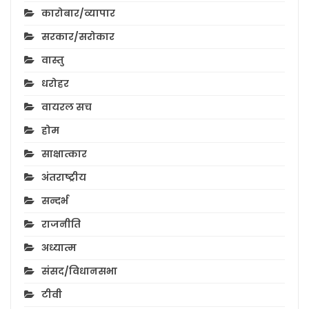
कारोबार/व्यापार
सरकार/सरोकार
वास्तु
धरोहर
वायरल सच
होम
साक्षात्कार
अंतराष्ट्रीय
सन्दर्भ
राजनीति
अध्यात्म
संसद/विधानसभा
टीवी