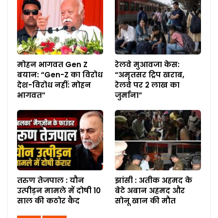
मोहन भागवत Gen Z
रेलवे मुआवजा केस:
बयान: “Gen-Z का विरोध
“अमृतसर ट्रिप खराब,
देश-विरोध नहीं: मोहन
रेलवे पर 2 लाख का
भागवत”
जुर्माना”
तरुण तेजपाल : यौन
झांसी : अतीक अहमद के
उत्पीड़न मामले में दोषी 10
बेटे अबान अहमद और
साल की कठोर कैद
सोनू खान की मौत