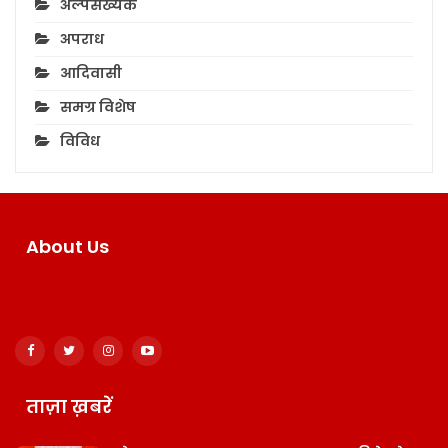
अल्पसंख्यक
अपराध
आदिवासी
समग्र विशेष
विविध
About Us
ताज़ा ख़बरें