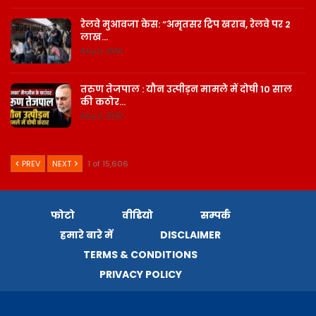
रेलवे मुआवजा केस: “अमृतसर ट्रिप खराब, रेलवे पर 2
लाख…
Aug 6, 2026
तरुण तेजपाल : यौन उत्पीड़न मामले में दोषी 10 साल
की कठोर…
Aug 6, 2026
PREV
NEXT
1 of 15,606
फोटो
वीडियो
सम्पर्क
हमारे बारे में
DISCLAIMER
TERMS & CONDITIONS
PRIVACY POLICY