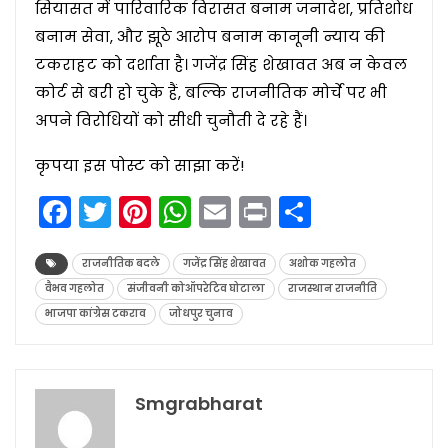
सियासत में पारिवारिक विरासत बनाम जनादेश, प्रतिशोध
बनाम सेवा, और झूठे आरोप बनाम कानूनी न्याय की
टकराहट को दर्शाता है। गजेंद्र सिंह शेखावत अब न केवल
कोर्ट से बरी हो चुके हैं, बल्कि राजनीतिक मोर्चे पर भी
अपने विरोधियों को सीधी चुनौती दे रहे हैं।
कृपया इस पोस्ट को साझा करें!
Facebook
Twitter
Pinterest
WhatsApp
Email
Print
Share
राजनीतिक बदले
गजेंद्र सिंह शेखावत
अशोक गहलोत
वैभव गहलोत
संजीवनी कोऑपरेटिव घोटाला
राजस्थान राजनीति
भाजपा कांग्रेस टकराव
जोधपुर चुनाव
Smgrabharat