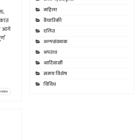
महिला
्त,
ाकात
वैचारिकी
ो आगे
दलित
र्ण
अल्पसंख्यक
अपराध
आदिवासी
समग्र विशेष
विविध
mdev