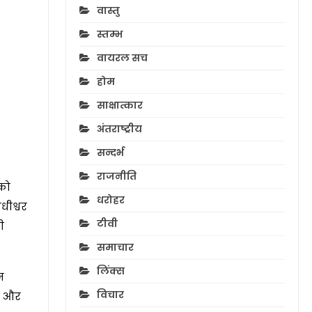
वास्तु
स्तम्भ
वायरल सच
होम
साक्षात्कार
अंतराष्ट्रीय
सन्दर्भ
राजनीति
को
धरोहर
ाधीश्वर
टीवी
ी
समाचार
लिंक्स
न
विचार
ेह और