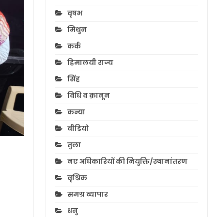
वृषभ
मिथुन
कर्क
हिमालयी राज्य
सिंह
विधि व क़ानून
कन्या
वीडियो
तुला
नए अधिकारियों की नियुक्ति/स्थानांतरण
वृश्चिक
समग्र व्यापार
धनु