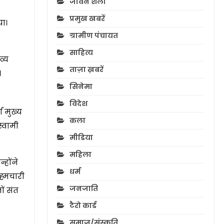
जीवन शैली
प्रमुख खबरें
या।
ग्रामीण पंचायत
साहित्य
व्य
ताज़ा ख़बरें
।
सिनेमा
विदेश
ा मुख्य
कला
स्वामी
मीडिया
महिला
्होंने
धर्म
रह्मचारी
जनजाति
ों संत
टैरो कार्ड
समाज/संस्कृति