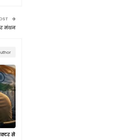
POST
पर मंथन
uthor
क्टर से