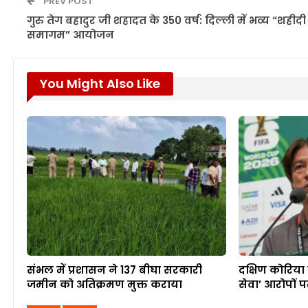
PREV POST
गुरु तेग बहादुर जी शहादत के 350 वर्ष: दिल्ली में भव्य “शहीदी
समागम” आयोजन
You Might Also Like
संभल में प्रशासन ने 137 बीघा सरकारी
दक्षिण कोरिया
जमीन को अतिक्रमण मुक्त कराया
सेवा’ आरोपों 