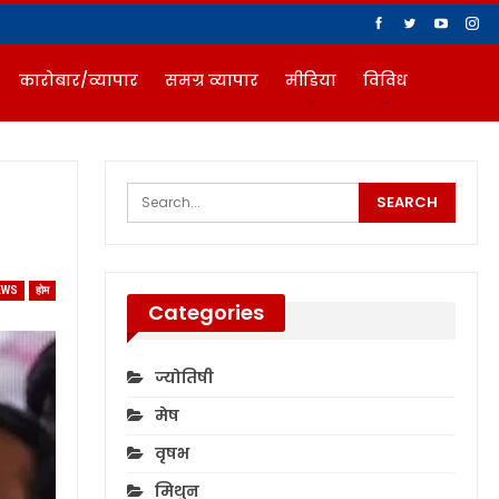
कारोबार/व्यापार
समग्र व्यापार
मीडिया
विविध
EWS
होम
Categories
ज्योतिषी
मेष
वृषभ
मिथुन