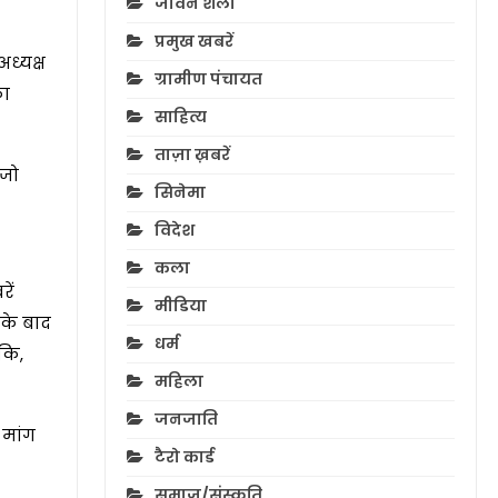
जीवन शैली
प्रमुख खबरें
ध्यक्ष
ग्रामीण पंचायत
का
साहित्य
ताज़ा ख़बरें
 जो
सिनेमा
विदेश
कला
ें
मीडिया
 के बाद
धर्म
कि,
महिला
जनजाति
 मांग
टैरो कार्ड
समाज/संस्कृति