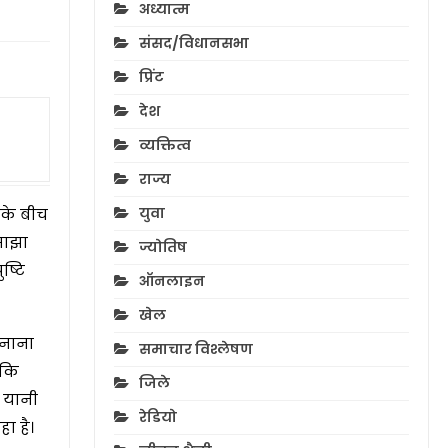
अध्यात्म
संसद/विधानसभा
प्रिंट
देश
व्यक्तित्व
राज्य
युवा
 के बीच
 साझा
ज्योतिष
ष्टि
ऑनलाइन
खेल
बनाना
समाचार विश्लेषण
 कि
जिले
” यानी
रेडियो
ा है।