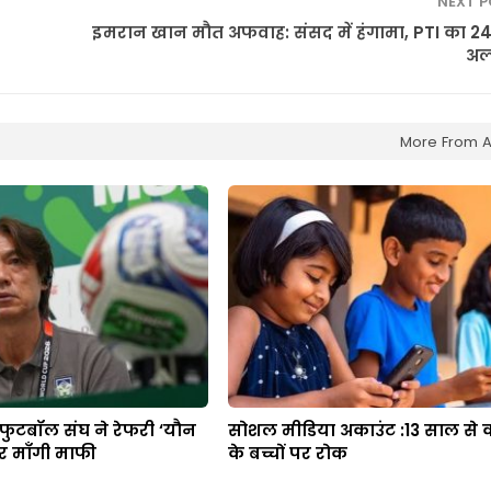
NEXT 
इमरान खान मौत अफवाह: संसद में हंगामा, PTI का 24 
अल
More From A
 फुटबॉल संघ ने रेफरी ‘यौन
सोशल मीडिया अकाउंट :13 साल से क
पर माँगी माफी
के बच्चों पर रोक