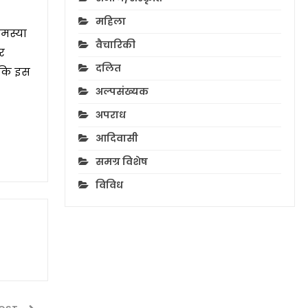
महिला
समस्या
वैचारिकी
पर
दलित
ताकि इस
अल्पसंख्यक
अपराध
आदिवासी
समग्र विशेष
विविध