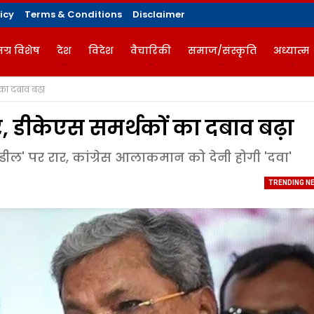
icy
Terms & Conditions
Disclaimer
ग्र विशेष
देश
विदेश
वैचारिकी
समाज/संस्कृति
अध्यात्म
का दबाव बढ़ा
गज़ीन
 डीकेएस समर्थकों का दबाव बढ़ा
ट डील' पर रार, कांग्रेस आलाकमान को देनी होगी 'दवा'
TRENDING N