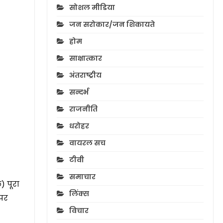
सोशल मीडिया
जन सरोकार/जन शिकायते
होम
साक्षात्कार
अंतराष्ट्रीय
सन्दर्भ
राजनीति
धरोहर
वायरल सच
टीवी
समाचार
) पूरा
लिंक्स
 पर
विचार