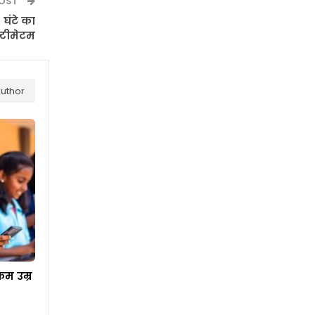
POST
घंटे का
्टीमेटम
uthor
म उम्र