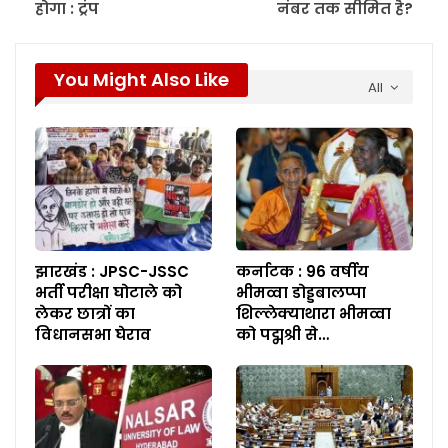
होगा : ट्रंप
नंबर तक सीमित है?
You Might Also Like
All
झारखंड : JPSC-JSSC
कर्नाटक : 96 वर्षीय
भर्ती परीक्षा घोटाले को
भीमव्वा डोड्डबालप्पा
लेकर छात्रों का
शिल्लेक्याथारा भीमव्वा
विधानसभा घेराव
को पद्मश्री से…