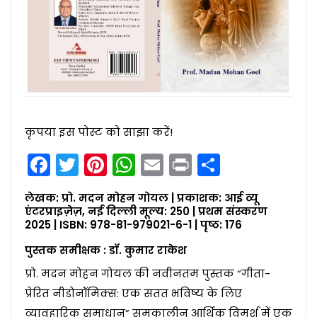
कृपया इस पोस्ट को साझा करें!
Facebook
Twitter
Pinterest
WhatsApp
Email
Print
Share
लेखक: प्रो. मदन मोहन गोयल | प्रकाशक: आई व्यू
एंटरप्राइज़ेज़, नई दिल्ली मूल्य: ₹250 | प्रथम संस्करण
2025 | ISBN: 978-81-979021-6-1 | पृष्ठ: 176
पुस्तक समीक्षक : डॉ. कुमार राकेश
प्रो. मदन मोहन गोयल की नवीनतम पुस्तक “गीता-
प्रेरित नीडोनॉमिक्स: एक सतत भविष्य के लिए
व्यावहारिक समाधान” समकालीन आर्थिक विमर्श में एक