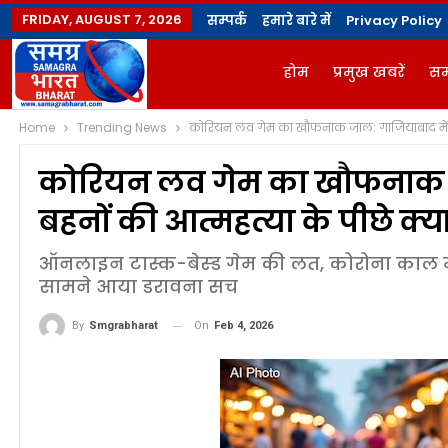
FRIDAY, AUGUST 7, 2026
सम्पर्क
हमारे बारे में
Privacy Policy
होम
प्रमुख खबरें
सम
Home
Trending News
कोरियन लव गेम का खौफनाक जाल: गाजियाबाद में ती
ज्योतिषी
योगविद्या मै
कोरियन लव गेम का खौफनाक ज
बहनों की आत्महत्या के पीछे क्या
ऑनलाइन टास्क-बेस्ड गेम की लत, कोरोना काल मे
सामने आया डरावना सच
On
Feb 4, 2026
By
Smgrabharat