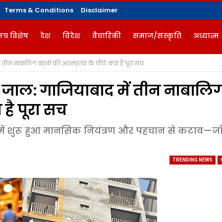
Terms & Conditions
Disclaimer
ग्र विशेष
देश
विदेश
वैचारिकी
समाज/संस्कृति
अध्यात्म
न नाबालिग बहनों की आत्महत्या के पीछे क्या है पूरा सच
गज़ीन
ाल: गाजियाबाद में तीन नाबालि
 है पूरा सच
ं शुरू हुआ मानसिक नियंत्रण और पहचान से कटाव—जाँच
TRENDING NEWS