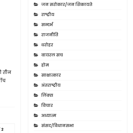
जन सरोकार/जन शिकायते
राष्ट्रीय
सन्दर्भ
राजनीति
धरोहर
वायरल सच
होम
की तीन
साक्षात्कार
ाँच
अंतराष्ट्रीय
लिंक्स
विचार
अध्यात्म
संसद/विधानसभा
र 2