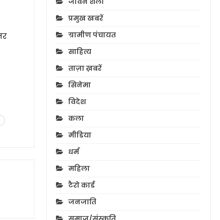
जीवन शैली
प्रमुख खबरें
ग्रामीण पंचायत
़र
साहित्य
ताज़ा ख़बरें
सिनेमा
विदेश
कला
मीडिया
धर्म
महिला
टैरो कार्ड
जनजाति
समाज/संस्कृति