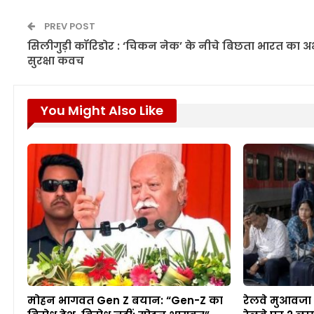
PREV POST
सिलीगुड़ी कॉरिडोर : ‘चिकन नेक’ के नीचे बिछता भारत का अभे
सुरक्षा कवच
You Might Also Like
मोहन भागवत Gen Z बयान: “Gen-Z का
रेलवे मुआवजा 