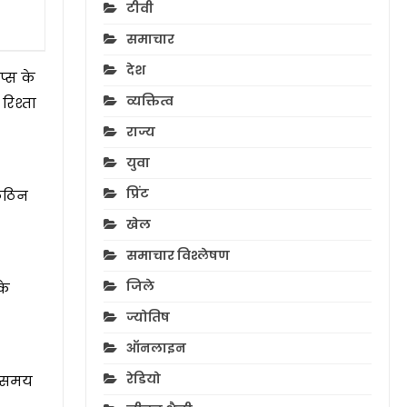
टीवी
समाचार
देश
प्स के
व्यक्तित्व
रिश्ता
राज्य
युवा
प्रिंट
 कठिन
खेल
समाचार विश्लेषण
जिले
के
ज्योतिष
ऑनलाइन
रेडियो
हर समय