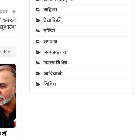
महिला
POST
वैचारिकी
को ‘भारत
 शुभारंभ
दलित
अपराध
uthor
अल्पसंख्यक
समग्र विशेष
आदिवासी
विविध
में