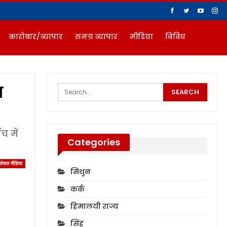
कारोबार/व्यापार
समग्र व्यापार
मीडिया
विविध
ग
 में
Categories
सोशल मीडिया
मिथुन
कर्क
हिमालयी राज्य
सिंह