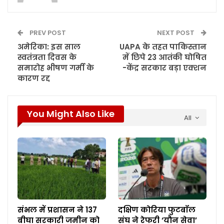
PREV POST
NEXT POST
अमेरिका: इस साल
UAPA के तहत पाकिस्तान
स्वतंत्रता दिवस के
में छिपे 23 आतंकी घोषित
समारोह भीषण गर्मी के
-केंद्र सरकार बड़ा एक्शन
कारण रद्द
You Might Also Like
All
संभल में प्रशासन ने 137
दक्षिण कोरिया फुटबॉल
बीघा सरकारी जमीन को
संघ ने रेफरी ‘यौन सेवा’