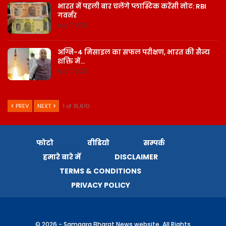
भारत में पहली बार चलेंगे प्लास्टिक करेंसी नोट: RBI
गवर्नर
Aug 7, 2026
अग्नि-4 मिसाइल का सफल परीक्षण, भारत की सैन्य
शक्ति में…
Aug 7, 2026
PREV
NEXT
1 of 15,610
फोटो
वीडियो
सम्पर्क
हमारे बारे में
DISCLAIMER
TERMS & CONDITIONS
PRIVACY POLICY
© 2026 - Samagra Bharat News website. All Rights