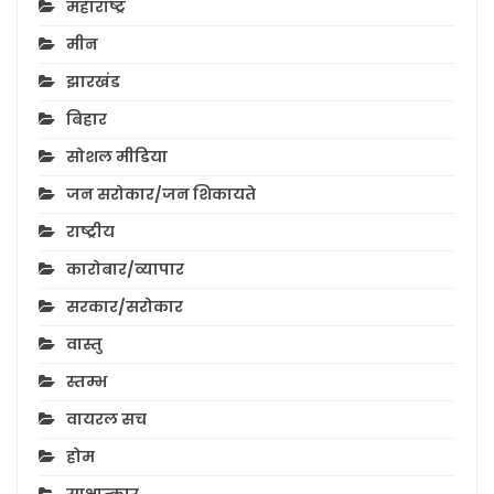
महाराष्ट्र
मीन
झारखंड
बिहार
सोशल मीडिया
जन सरोकार/जन शिकायते
राष्ट्रीय
कारोबार/व्यापार
सरकार/सरोकार
वास्तु
स्तम्भ
वायरल सच
होम