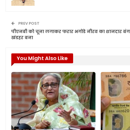
PREV POST
पीएनबी को चूना लगाकर फरार भगोडे नीरव का शानदार बं
खंडहर बना
You Might Also Like