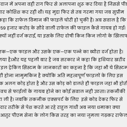
​त अंदाज में अपना वही राग फिर से अलापना शुरू कर दिया है जिससे पी
ार कोशिश कर रही थी। यह मुद्दा फिर से तब गरमा गया जब सुप्रीम
ह कहा कि राफेल विमान की फाइलें चोरी हो चुकी हैं। अब सवाल है कि
ीब 59 हजार करोड़ के सौदे वाली राफेल की फाइल कैसे गायब हो गई।
ं नहीं दर्ज कराई, या इसके लिए दोषी किन किन लोगो के खिला
ें एक—एक फाइल और उसके एक—एक पन्ने का ब्यौरा दर्ज होता है।
 हो गया है।और यह पहली बार है जब सरकार ने कहा कि हथियार खरीद
इल ट्रेकिंग सिस्टम के जानकारों का कहना है कि जहां भी ये सिस्ट
ी होना नामुमकिन है क्योंकि अति महत्वपूर्ण फाइलों के लिए इस
एक अलग कोड़ होता है और उस कोड़ को डालते ही फाइल जहां भी होत
क्षा कवच से फाईलों के गायब होने का कोई सवाल नही उठता। तकनीकी
ा ली है। जबकि तकनीक एक्सपर्ट के लिए इसे कोड देकर फिर से
दार तरीके से पेश करते आ रहे राहुल गांधी अब नया धमाका क्या
ग्र आतुर पीएम सेना के लोग किस तरह का नया जुमला गढ़कर राफे