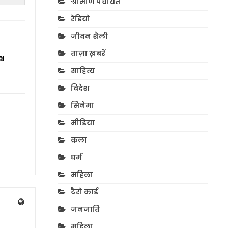
ग्रामीण पंचायत
रेडियो
जीवन शैली
ताज़ा ख़बरें
BI
साहित्य
विदेश
सिनेमा
मीडिया
कला
धर्म
महिला
टैरो कार्ड
जनजाति
महिला