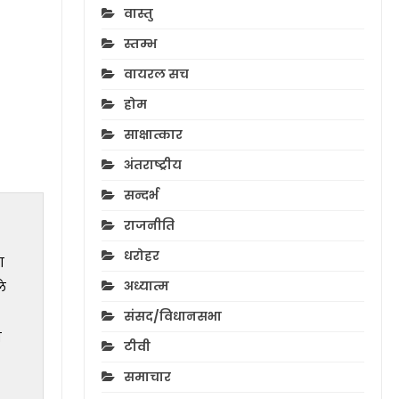
वास्तु
स्तम्भ
वायरल सच
होम
साक्षात्कार
अंतराष्ट्रीय
सन्दर्भ
राजनीति
धरोहर
ा
अध्यात्म
े
संसद/विधानसभा
ा
टीवी
समाचार