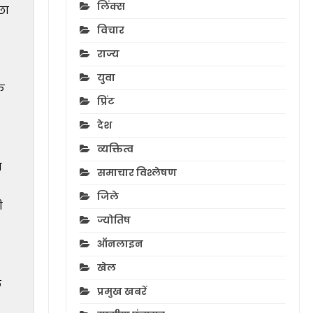
लिंक्स
छा
विचार
राज्य
युवा
फ
प्रिंट
देश
व्यक्तित्व
म
समाचार विश्लेषण
जिले
ी
ज्योतिष
ऑनलाइन
खेल
ल
प्रमुख खबरें