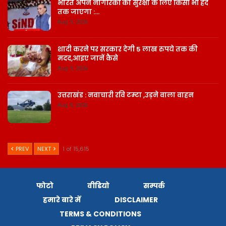
भारत अपने नागरिकों की सुरक्षा के लिए किसी भी हद
तक जाएगा :…
Aug 9, 2026
शादी करने पर सरकार देगी 5 लाख रुपये तक की
मदद,आइए जानें कैसे
Aug 9, 2026
उत्तराखंड : नवाचारी रवि टम्टा ,उड़ने वाला वाहन
Aug 9, 2026
PREV
NEXT
1 of 15,615
फोटो
वीडियो
सम्पर्क
हमारे बारे में
DISCLAIMER
TERMS & CONDITIONS