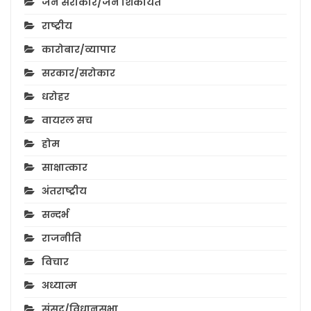
जन सरोकार/जन शिकायते
राष्ट्रीय
कारोबार/व्यापार
सरकार/सरोकार
धरोहर
वायरल सच
होम
साक्षात्कार
अंतराष्ट्रीय
सन्दर्भ
राजनीति
विचार
अध्यात्म
संसद/विधानसभा