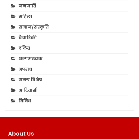
जनजाति
महिला
समाज/संस्कृति
वैचारिकी
दलित
अल्पसंख्यक
अपराध
समग्र विशेष
आदिवासी
विविध
About Us