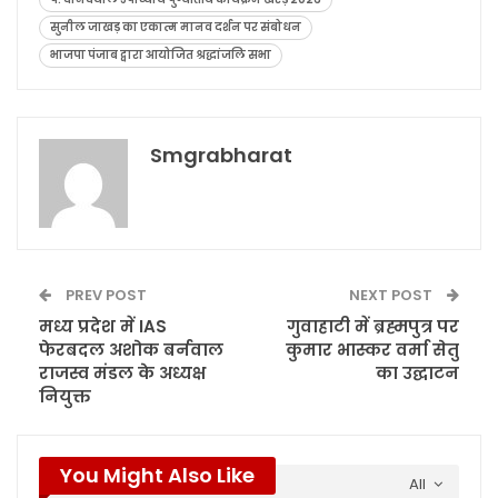
सुनील जाखड़ का एकात्म मानव दर्शन पर संबोधन
भाजपा पंजाब द्वारा आयोजित श्रद्धांजलि सभा
Smgrabharat
PREV POST
NEXT POST
मध्य प्रदेश में IAS
गुवाहाटी में ब्रह्मपुत्र पर
फेरबदल अशोक बर्नवाल
कुमार भास्कर वर्मा सेतु
राजस्व मंडल के अध्यक्ष
का उद्घाटन
नियुक्त
You Might Also Like
All