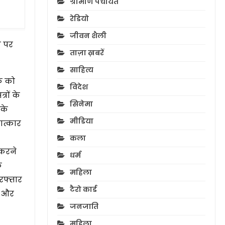
ग्रामीण पंचायत
रेडियो
जीवन शैली
फ पर
ताज़ा ख़बरें
साहित्य
र को
विदेश
रों के
सिनेमा
 के
मीडिया
ात्कार
कला
 करने
धर्म
क
महिला
रफ्तार
टैरो कार्ड
े और
जनजाति
महिला