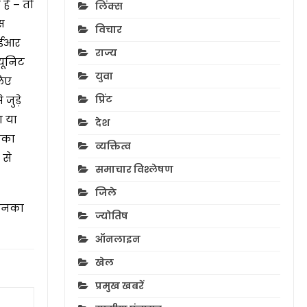
ैं – तो
लिंक्स
स
विचार
फआईआर
राज्य
यूनिट
युवा
लिए
प्रिंट
जुड़े
ा या
देश
िसका
व्यक्तित्व
 से
समाचार विश्लेषण
जिले
 उनका
ज्योतिष
ऑनलाइन
खेल
प्रमुख खबरें