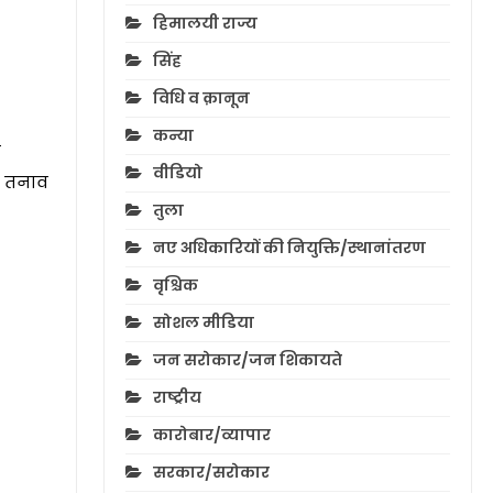
हिमालयी राज्य
सिंह
विधि व क़ानून
कन्या
े
वीडियो
ए तनाव
तुला
नए अधिकारियों की नियुक्ति/स्थानांतरण
वृश्चिक
सोशल मीडिया
जन सरोकार/जन शिकायते
राष्ट्रीय
कारोबार/व्यापार
सरकार/सरोकार