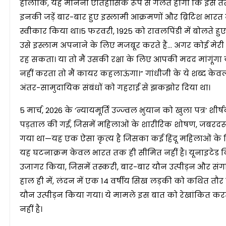
हालांकि, यह मानना ​​ऐतिहासिक रूप से गलत होगा कि इस तरह
इनकी जड़ें बार-बार हुए इस्लामी आक्रमणों और ब्रिटिश भारत 
स्वीकार किया था।5 फरवरी, 1925 को रावलपिंडी में बोलत
उसे इस्लाम अपनाने के लिए मजबूर करते हैं… अगर कोई मेरी 
रह सकता। या तो मैं उसकी रक्षा के लिए आपकी मदद मांगूंगा या
नहीं करता तो मैं कायर कहलाऊंगा।” गांधीजी के ये शब्द केव
अंतर-सामुदायिक संबंधों को गहराई से झकझोर दिया था।
5 मार्च, 2026 के ‘न्यायमूर्ति उज्ज्वल भुयान को खुला पत्र’ शीर
पड़ताल की गई, जिसमें महिलाओं के शारीरिक शोषण, जबरदस
गया था—यह एक ऐसा कृत्य है जिसका कई हिंदू महिलाओं के लि
यह घटनाक्रम केवल भारत तक ही सीमित नहीं है। यूनाइटेड किंग
उजागर किया, जिसमें तस्करी, बार-बार यौन उत्पीड़न और संगठित
हाल ही में, लंदन में एक 14 वर्षीय सिख लड़की को कथित तौर
यौन उत्पीड़न किया गया। ये मामले इस बात को रेखांकित करत
नहीं है।