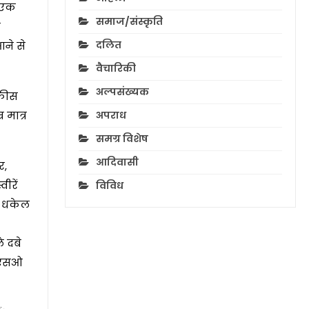
ग एक
समाज/संस्कृति
त
दलित
आने से
वैचारिकी
अल्पसंख्यक
नफीस
 मात्र
अपराध
समग्र विशेष
आदिवासी
र,
ीरें
विविध
ें धकेल
े दबे
सीएसओ