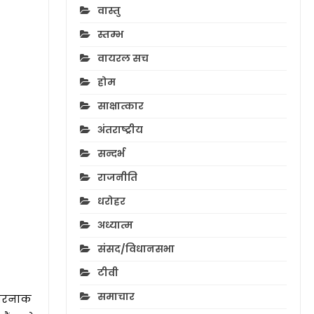
वास्तु
स्तम्भ
वायरल सच
होम
साक्षात्कार
अंतराष्ट्रीय
सन्दर्भ
राजनीति
धरोहर
अध्यात्म
संसद/विधानसभा
टीवी
समाचार
खतरनाक