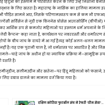
िंदुओं को इस्लाम में परिवर्तित करने के लिए उन्हें निशाना बनाते ह
क सद्भाव के लिए खतरा है। महाराष्ट्र के नासिक का हालिया मामला इ
ढ़ी, और भी पीड़ित सामने आए, जिसके परिणामस्वरूप कम से कम नौ ए
्टेंसी सर्विसेज से जुड़ी एक बिजनेस प्रोसेस आउटसोर्सिंग (बीपीओ) 
शेषकर आर्थिक रूप से कमजोर महिलाओं पर इस्लाम धर्म अपनाने के 
ेडी कैप्टन” कहा जाता है, कार्यस्थल पर जबरदस्ती और धर्मांतरण से 
रोपों के बीच जांच के दायरे में आ गई हैं।यह कोई अलग-थलग मामल
हीं है। यह एक पुरानी चाल है, जो धर्मशास्त्र पर आधारित है और ज
ामले—चाहे जांच के अधीन हों या न्यायिक प्रक्रिया में—सामूहिक रूप
्शाते हैं।
. रमीजुद्दीन, सलीमउद्दीन और खतेजा—पर हिंदू महिलाओं को फंसाने,
े लिए दबाव डालने का मामला दर्ज किया गया है।
दक्षिण कोरिया फुटबॉल संघ ने रेफरी ‘यौन सेवा’…