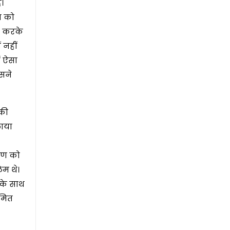
।
ा को
ण करके
 नहीं
ं ऐसा
िसने
 की
लाया
ोषण को
िम थे।
सके साथ
ीमित