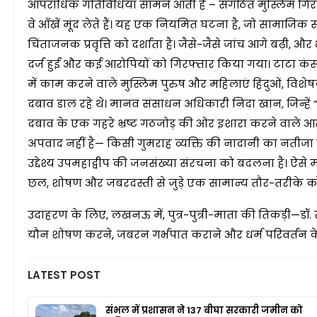
आपराधिक गतिविधियाँ सामने आती हैं – संगठित मुस्लिम गिरोह ह
वे आँखें मूंद लेते हैं। यह एक नियमित घटना है, जो सामाजि
चिंताजनक प्रवृत्ति को दर्शाता है। जैसे-जैसे जांच आगे ब
दर्ज हुईं और कई आरोपियों को गिरफ्तार किया गया। टाटा कंसल
में काम करने वाले मुस्लिम पुरुष और महिलाएं हिंदुओं, वि
दबाव डाल रहे थे। मानव संसाधन अधिकारी निदा खान, जिन्हें “ल
दबाव के एक गहरे भ्रष्ट गठजोड़ की ओर इशारा करने वाले आ
अपवाद नहीं है— किसी गुमराह व्यक्ति की नादानी का नतीजा न
उद्देश्य उपमहाद्वीप की जनसंख्या संरचना को बदलना है। ऐसे म
छल, शोषण और जबरदस्ती से जुड़े एक सामान्य तौर-तरीके को दर
उदाहरण के लिए, लखनऊ में, पुत्र-पुत्री-माता की तिकड़ी—डॉ
यौन शोषण करने, जबरन गर्भपात कराने और धर्म परिवर्तन क
LATEST POST
संभल में प्रशासन ने 137 बीघा सरकारी जमीन को