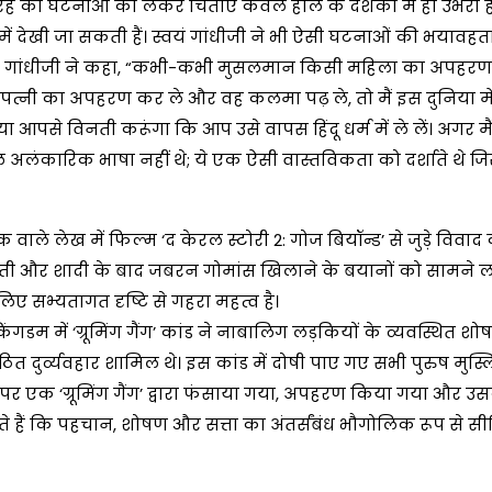
 की घटनाओं को लेकर चिंताएं केवल हाल के दशकों में ही उभरी हैं
में देखी जा सकती हैं। स्वयं गांधीजी ने भी ऐसी घटनाओं की भयावहत
े हुए गांधीजी ने कहा, “कभी-कभी मुसलमान किसी महिला का अपहर
पत्नी का अपहरण कर ले और वह कलमा पढ़ ले, तो मैं इस दुनिया में
 आपसे विनती करूंगा कि आप उसे वापस हिंदू धर्म में ले लें। अगर मै
ल अलंकारिक भाषा नहीं थे; ये एक ऐसी वास्तविकता को दर्शाते थे ज
्षक वाले लेख में फिल्म ‘द केरल स्टोरी 2: गोज बियॉन्ड’ से जुड़े विवाद
्ती और शादी के बाद जबरन गोमांस खिलाने के बयानों को सामने 
ए सभ्यतागत दृष्टि से गहरा महत्व है।
डम में ‘ग्रूमिंग गैंग’ कांड ने नाबालिग लड़कियों के व्यवस्थित श
 दुर्व्यवहार शामिल थे। इस कांड में दोषी पाए गए सभी पुरुष मुस्ल
 पर एक ‘ग्रूमिंग गैंग’ द्वारा फंसाया गया, अपहरण किया गया और उ
े हैं कि पहचान, शोषण और सत्ता का अंतर्संबंध भौगोलिक रूप से स