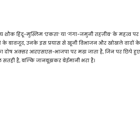
िय शौक हिंदू-मुस्लिम ‘एकता’ या ‘गंगा-जमुनी तहज़ीब’ के महत्व पर
 के बावजूद, उनके इस प्रयास से खूनी विभाजन और खोखले वादों क
सका दोष अक्सर आरएसएस-भाजपा पर मढ़ा जाता है, जिन पर छिपे हु
 सतही है, बल्कि जानबूझकर बेईमानी भरा है।