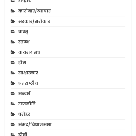
राष्ट्रीय
कारोबार/व्यापार
सरकार/सरोकार
वास्तु
स्तम्भ
वायरल सच
होम
साक्षात्कार
अंतराष्ट्रीय
सन्दर्भ
राजनीति
धरोहर
संसद/विधानसभा
टीवी