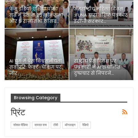
फेम इंडिया :एशिया पोस्ट
अंतर्राष्ट्रीय महिला दिवस
सर्वे में देश के 25 लोकसभा
:IFUNA द्वारा वरिष्ठ पत्रकार
और 5 राज्यसभा सांसद…
इंद्राणी सरकार…
AI युग में प्रेस विश्वसनीयता
राष्ट्रीय प्रेस दिवस पर
सर्वोपरि: फैक्ट-चेकिंग पर
पत्रकारों ने AI संचालित
जोर
दुष्प्रचार से निपटने…
Browsing Category
प्रिंट
सोशल मीडिया
वायरल सच
टीवी
ऑनलाइन
रेडियो