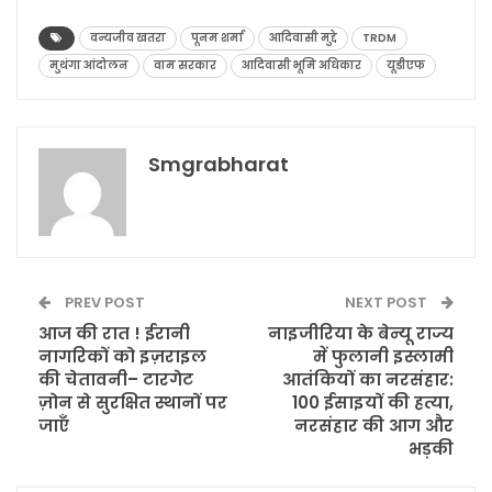
वन्यजीव खतरा
पूनम शर्मा
आदिवासी मुद्दे
TRDM
मुथंगा आंदोलन
वाम सरकार
आदिवासी भूमि अधिकार
यूडीएफ
Smgrabharat
PREV POST
NEXT POST
आज की रात ! ईरानी
नाइजीरिया के बेन्यू राज्य
नागरिकों को इज़राइल
में फुलानी इस्लामी
की चेतावनी– टारगेट
आतंकियों का नरसंहार:
ज़ोन से सुरक्षित स्थानों पर
100 ईसाइयों की हत्या,
जाएँ
नरसंहार की आग और
भड़की