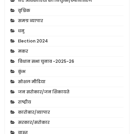
नए अधिकारियों की नियुक्ति/स्थानांतरण
वृश्चिक
समग्र व्यापार
धनु
Election 2024
मकर
विधान सभा चुनाव -2025-26
कुंभ
सोशल मीडिया
जन सरोकार/जन शिकायते
राष्ट्रीय
कारोबार/व्यापार
सरकार/सरोकार
वास्तु