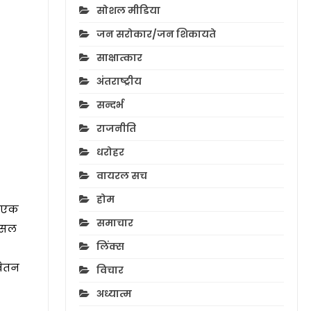
सोशल मीडिया
जन सरोकार/जन शिकायते
साक्षात्कार
अंतराष्ट्रीय
सन्दर्भ
राजनीति
धरोहर
वायरल सच
होम
। एक
समाचार
 असल
लिंक्स
वेतन
विचार
अध्यात्म