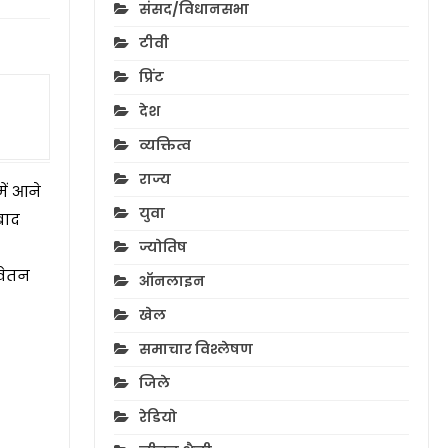
संसद/विधानसभा
टीवी
प्रिंट
देश
व्यक्तित्व
राज्य
ें आने
युवा
बाद
ज्योतिष
वेतन
ऑनलाइन
खेल
समाचार विश्लेषण
जिले
रेडियो