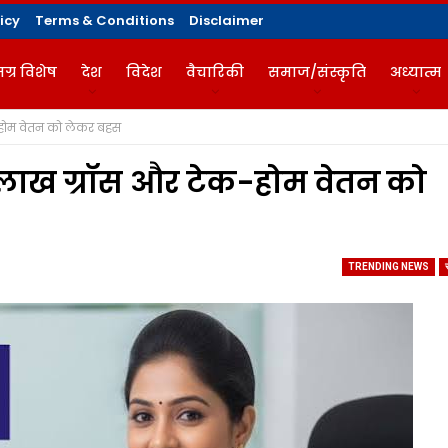
icy
Terms & Conditions
Disclaimer
ग्र विशेष
देश
विदेश
वैचारिकी
समाज/संस्कृति
अध्यात्म
-होम वेतन को लेकर बहस
गज़ीन
 लाख ग्रॉस और टेक-होम वेतन को
TRENDING NEWS