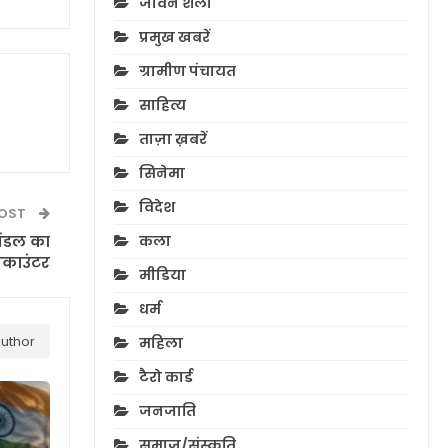
जीवन शैली
प्रमुख खबरें
ग्रामीण पंचायत
साहित्य
ताज़ा ख़बरें
सिनेमा
विदेश
POST
कला
 मंडल का
काउंटर
मीडिया
धर्म
uthor
महिला
टैरो कार्ड
जनजाति
समाज/संस्कृति