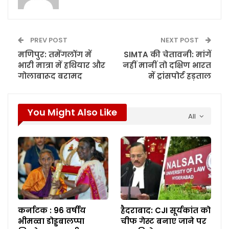
PREV POST
NEXT POST
मणिपुर: तमेंगलोंग में
SIMTA की चेतावनी: मांगें
भारी मात्रा में हथियार और
नहीं मानीं तो दक्षिण भारत
गोलाबारूद बरामद
में ट्रांसपोर्ट हड़ताल
You Might Also Like
All
कर्नाटक : 96 वर्षीय
हैदराबाद: CJI सूर्यकांत को
भीमव्वा डोड्डबालप्पा
चीफ गेस्ट बनाए जाने पर