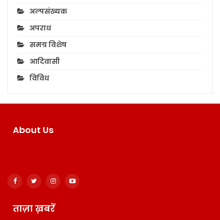
अल्पसंख्यक
अपराध
समग्र विशेष
आदिवासी
विविध
About Us
ताज़ा ख़बरें