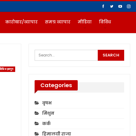
कारोबार/व्यापार
समग्र व्यापार
मीडिया
विविध
विधि व क़ानून
Categories
वृषभ
मिथुन
कर्क
हिमालयी राज्य