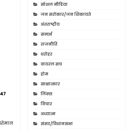
सोशल मीडिया
जन सरोकार/जन शिकायते
अंतराष्ट्रीय
सन्दर्भ
राजनीति
धरोहर
वायरल सच
होम
साक्षात्कार
47
लिंक्स
विचार
अध्यात्म
्तेमाल
संसद/विधानसभा