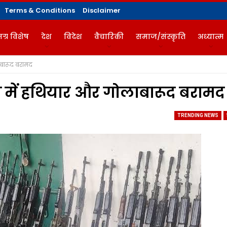
Terms & Conditions
Disclaimer
ग्र विशेष
देश
विदेश
वैचारिकी
समाज/संस्कृति
अध्यात्म
लाबारूद बरामद
गज़ीन
्रा में हथियार और गोलाबारूद बरामद
TRENDING NEWS