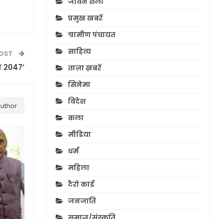
जीवन शैली
प्रमुख खबरें
ग्रामीण पंचायत
साहित्य
POST
य 2047’
ताज़ा ख़बरें
सिनेमा
विदेश
uthor
कला
मीडिया
धर्म
महिला
टैरो कार्ड
जनजाति
समाज/संस्कृति